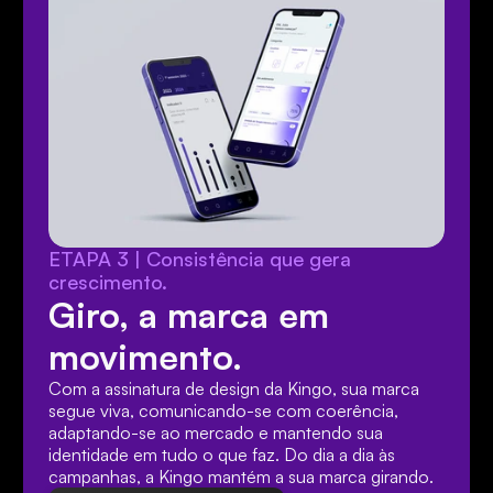
ETAPA 3 | Consistência que gera 
crescimento.
Giro, a marca em 
movimento.
Com a assinatura de design da Kingo, sua marca 
segue viva, comunicando-se com coerência, 
adaptando-se ao mercado e mantendo sua 
identidade em tudo o que faz. Do dia a dia às 
campanhas, a Kingo mantém a sua marca girando.