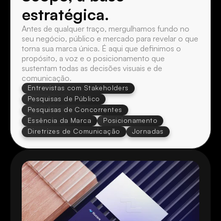
estratégica.
Antes de qualquer traço, mergulhamos fundo no 
seu negócio, público e mercado para revelar o que 
torna sua marca única. É aqui que definimos o 
propósito, a voz e o posicionamento que 
sustentam todas as decisões visuais e de 
comunicação.
Entrevistas com Stakeholders
Pesquisas de Público
Pesquisas de Concorrentes
Essência da Marca
Posicionamento
Diretrizes de Comunicação
Jornadas