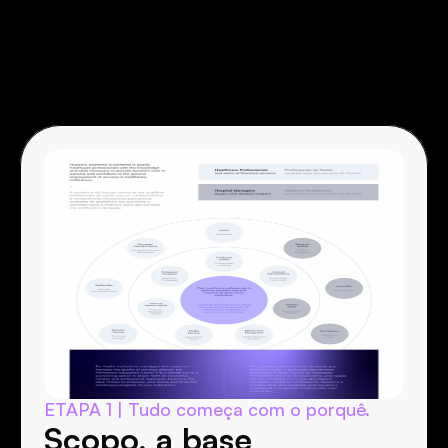
p
r
e
c
i
s
a
.
ETAPA 1 | Tudo começa com o porquê.
Scopo, a base 