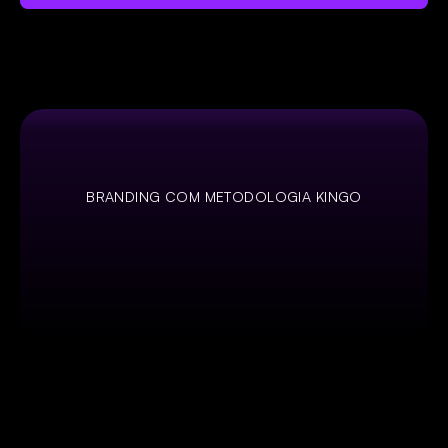
BRANDING COM METODOLOGIA KINGO
U
m
p
r
o
c
e
s
s
o
q
u
e
u
n
e
e
s
t
r
a
t
é
g
i
a
,
d
e
s
i
g
n
e
c
o
n
t
i
n
u
i
d
a
d
e
,
t
u
d
o
o
q
u
e
u
m
a
m
a
r
c
a